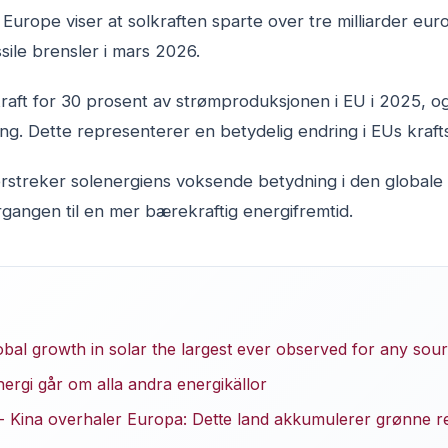
Europe viser at solkraften sparte over tre milliarder euro
sile brensler i mars 2026.
lkraft for 30 prosent av strømproduksjonen i EU i 2025, 
gang. Dette representerer en betydelig endring i EUs kraf
rstreker solenergiens voksende betydning i den globale
ergangen til en mer bærekraftig energifremtid.
bal growth in solar the largest ever observed for any sou
ergi går om alla andra energikällor
- Kina overhaler Europa: Dette land akkumulerer grønne r