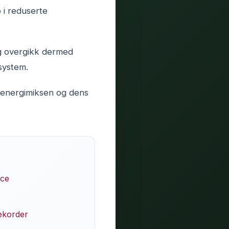
 i reduserte
og overgikk dermed
tsystem.
 energimiksen og dens
rce
ekorder