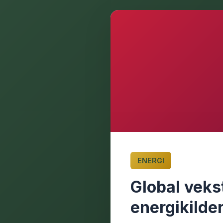
ENERGI
Global vekst
energikilde