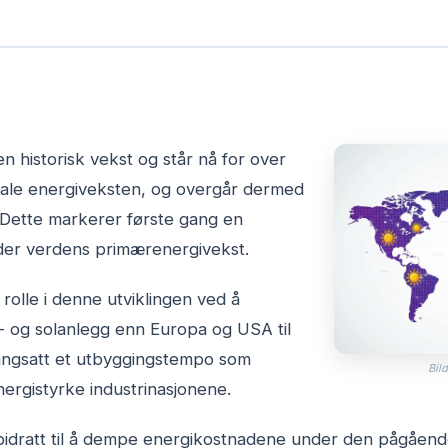
n historisk vekst og står nå for over
ale energiveksten, og overgår dermed
. Dette markerer første gang en
eder verdens primærenergivekst.
l rolle i denne utviklingen ved å
nd- og solanlegg enn Europa og USA til
angsatt et utbyggingstempo som
Bild
ergistyrke industrinasjonene.
 bidratt til å dempe energikostnadene under den pågåend