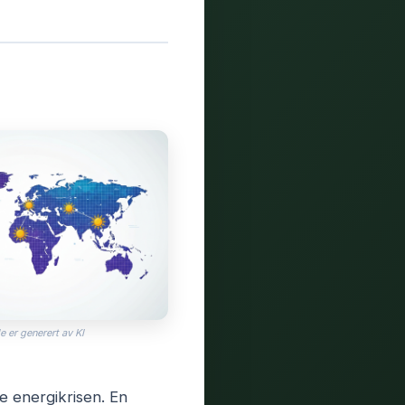
e er generert av KI
e energikrisen. En