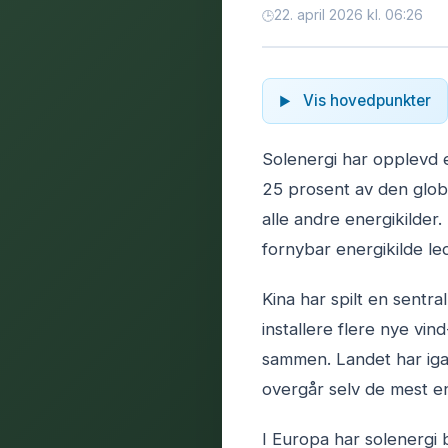
22. april 2026 kl. 06:26
Vis hovedpunkter
Solenergi har opplevd e
25 prosent av den glob
alle andre energikilder
fornybar energikilde l
Kina har spilt en sentra
installere flere nye vi
sammen. Landet har ig
overgår selv de mest en
I Europa har solenergi