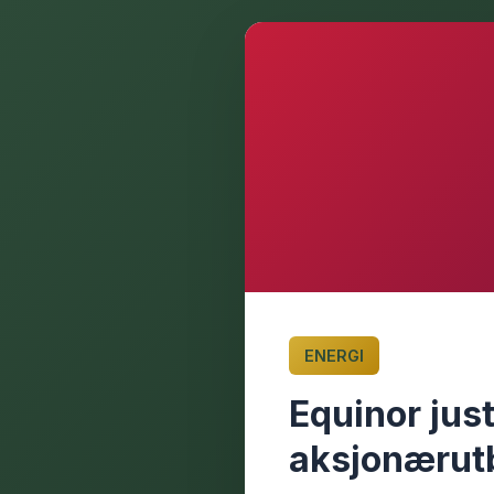
ENERGI
Equinor jus
aksjonærut