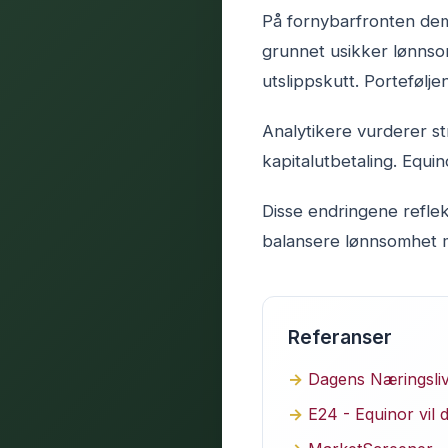
På fornybarfronten demp
grunnet usikker lønnso
utslippskutt. Portefølje
Analytikere vurderer s
kapitalutbetaling. Equin
Disse endringene reflek
balansere lønnsomhet m
Referanser
Dagens Næringsliv 
E24 - Equinor vil 