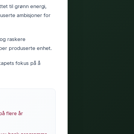
et til grønn energi,
userte ambisjoner for
 og raskere
p per produserte enhet.
kapets fokus på å
å flere år