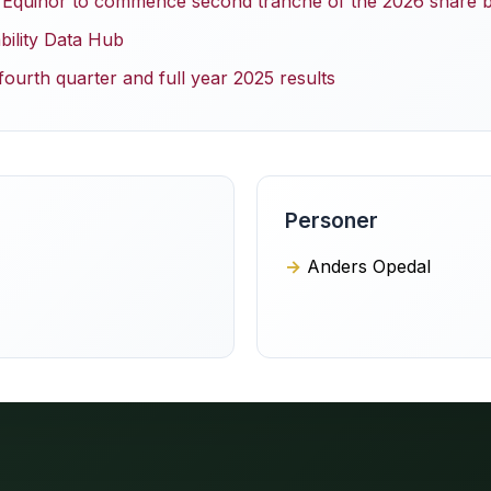
 Equinor to commence second tranche of the 2026 share
bility Data Hub
ourth quarter and full year 2025 results
Personer
Anders Opedal