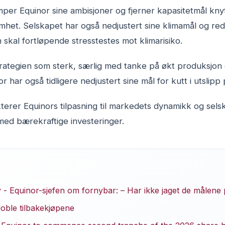
er Equinor sine ambisjoner og fjerner kapasitetmål knytt
mhet. Selskapet har også nedjustert sine klimamål og red
n skal fortløpende stresstestes mot klimarisiko.
trategien som sterk, særlig med tanke på økt produksjon
or har også tidligere nedjustert sine mål for kutt i utslip
terer Equinors tilpasning til markedets dynamikk og sels
ed bærekraftige investeringer.
- Equinor-sjefen om fornybar: – Har ikke jaget de målene p
doble tilbakekjøpene