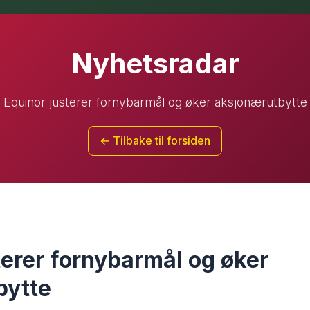
Nyhetsradar
Equinor justerer fornybarmål og øker aksjonærutbytte
← Tilbake til forsiden
terer fornybarmål og øker
bytte