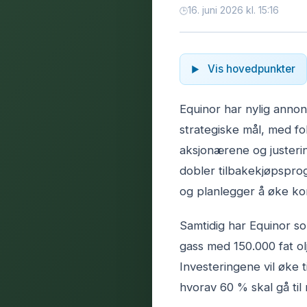
16. juni 2026 kl. 15:16
Vis hovedpunkter
Equinor har nylig annon
strategiske mål, med fo
aksjonærene og justerin
dobler tilbakekjøpsprog
og planlegger å øke ko
Samtidig har Equinor s
gass med 150.000 fat ol
Investeringene vil øke ti
hvorav 60 % skal gå til