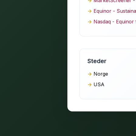
MarketScreener -
Equinor - Sustaina
Nasdaq - Equinor f
Steder
Norge
USA