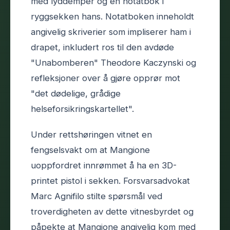
med lyddemper og en notatbok i
ryggsekken hans. Notatboken inneholdt
angivelig skriverier som impliserer ham i
drapet, inkludert ros til den avdøde
"Unabomberen" Theodore Kaczynski og
refleksjoner over å gjøre opprør mot
"det dødelige, grådige
helseforsikringskartellet".
Under rettshøringen vitnet en
fengselsvakt om at Mangione
uoppfordret innrømmet å ha en 3D-
printet pistol i sekken. Forsvarsadvokat
Marc Agnifilo stilte spørsmål ved
troverdigheten av dette vitnesbyrdet og
påpekte at Mangione angivelig kom med