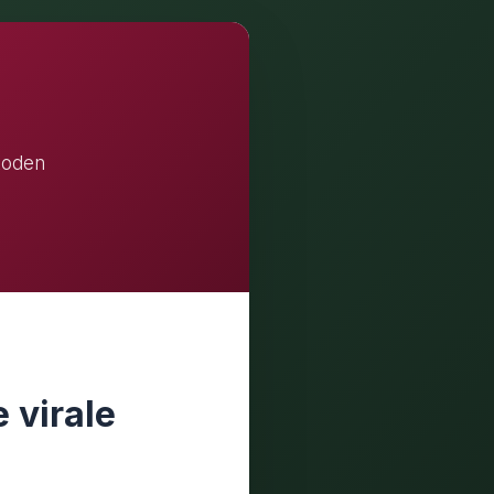
toden
 virale