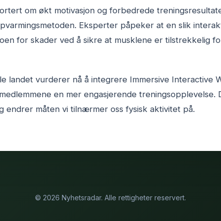
rtert om økt motivasjon og forbedrede treningsresultate
varmingsmetoden. Eksperter påpeker at en slik interak
ikoen for skader ved å sikre at musklene er tilstrekkelig f
e landet vurderer nå å integrere Immersive Interactive 
y medlemmene en mer engasjerende treningsopplevelse. 
 endrer måten vi tilnærmer oss fysisk aktivitet på.
© 2026 Nyhetsradar. Alle rettigheter reservert.