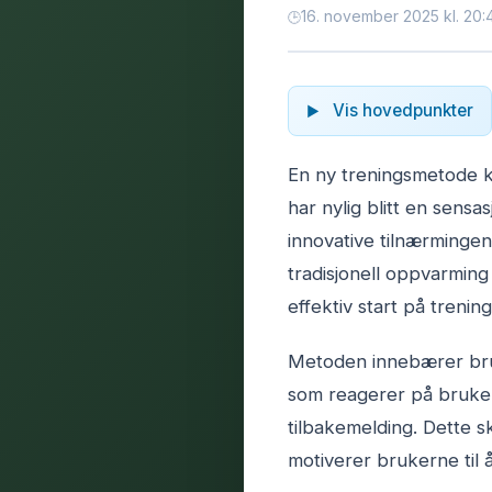
16. november 2025 kl. 20:
Vis hovedpunkter
En ny treningsmetode k
har nylig blitt en sensa
innovative tilnærminge
tradisjonell oppvarmin
effektiv start på trenin
Metoden innebærer bruk
som reagerer på bruker
tilbakemelding. Dette 
motiverer brukerne til