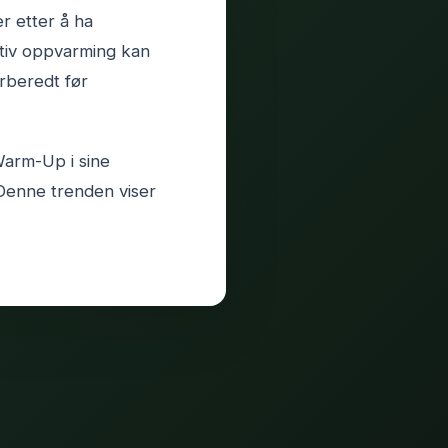
r etter å ha
tiv oppvarming kan
orberedt før
Warm-Up i sine
Denne trenden viser