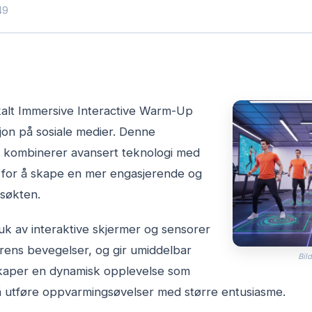
49
alt Immersive Interactive Warm-Up
sjon på sosiale medier. Denne
n kombinerer avansert teknologi med
g for å skape en mer engasjerende og
gsøkten.
 av interaktive skjermer og sensorer
ens bevegelser, og gir umiddelbar
Bild
skaper en dynamisk opplevelse som
 å utføre oppvarmingsøvelser med større entusiasme.