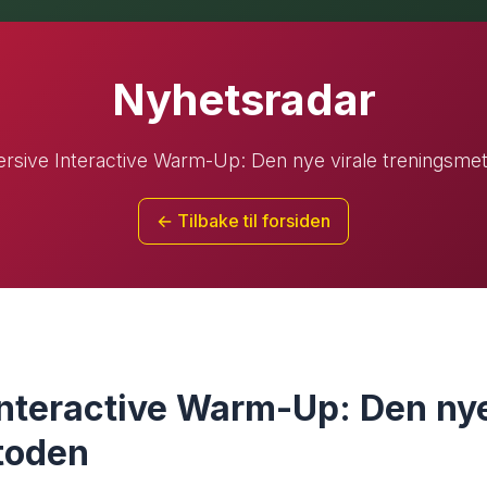
Nyhetsradar
rsive Interactive Warm-Up: Den nye virale treningsme
← Tilbake til forsiden
nteractive Warm-Up: Den nye
toden