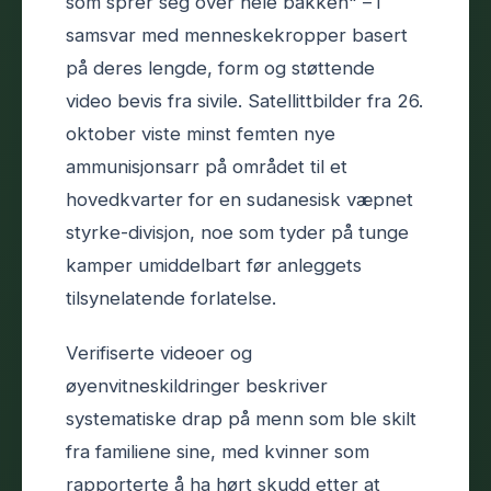
som sprer seg over hele bakken" – i
samsvar med menneskekropper basert
på deres lengde, form og støttende
video bevis fra sivile. Satellittbilder fra 26.
oktober viste minst femten nye
ammunisjonsarr på området til et
hovedkvarter for en sudanesisk væpnet
styrke-divisjon, noe som tyder på tunge
kamper umiddelbart før anleggets
tilsynelatende forlatelse.
Verifiserte videoer og
øyenvitneskildringer beskriver
systematiske drap på menn som ble skilt
fra familiene sine, med kvinner som
rapporterte å ha hørt skudd etter at